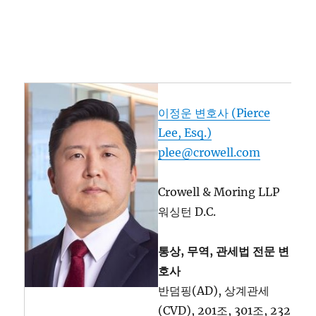
롤, 크롤모링, 트럼프, 트럼프관세, 관세, 상호관세,
232조, 301조, 통상, 무역, 통상법, 무역법, 관세법, 긴
급관세, 관세전쟁
이정운 변호사 (Pierce
Lee, Esq.)
plee@crowell.com
Crowell & Moring LLP
워싱턴 D.C.
통상, 무역, 관세법 전문 변
호사
반덤핑(AD), 상계관세
(CVD), 201조, 301조, 232