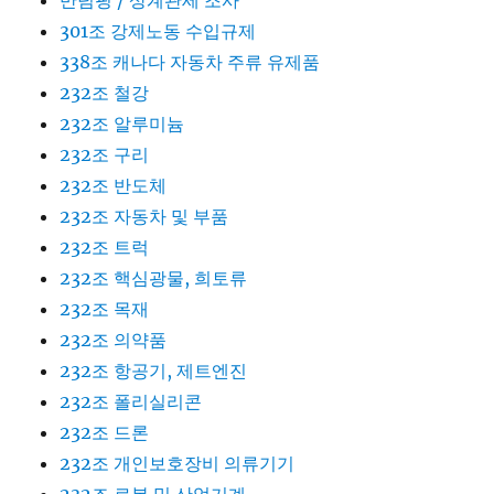
반덤핑 / 상계관세 조사
301조 강제노동 수입규제
338조 캐나다 자동차 주류 유제품
232조 철강
232조 알루미늄
232조 구리
232조 반도체
232조 자동차 및 부품
232조 트럭
232조 핵심광물, 희토류
232조 목재
232조 의약품
232조 항공기, 제트엔진
232조 폴리실리콘
232조 드론
232조 개인보호장비 의류기기