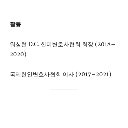
활동
워싱턴 D.C. 한미변호사협회 회장 (2018–
2020)
국제한인변호사협회 이사 (2017–2021)
Search terms: U.S.–Korea trade law, U.S.
customs law, antidumping duties,
countervailing duties, Section 232 tariffs,
Section 301 tariffs, IEEPA sanctions, trade