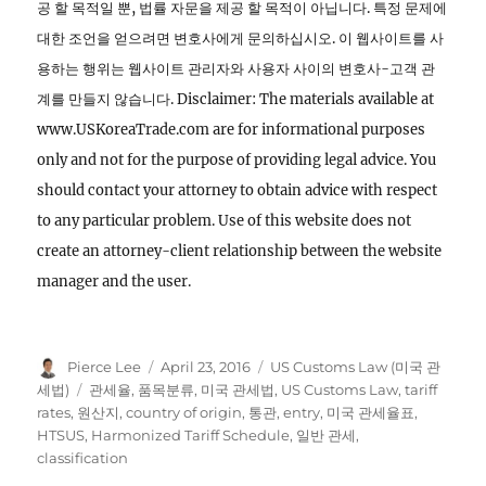
공 할 목적일 뿐, 법률 자문을 제공 할 목적이 아닙니다. 특정 문제에
대한 조언을 얻으려면 변호사에게 문의하십시오. 이 웹사이트를 사
용하는 행위는 웹사이트 관리자와 사용자 사이의 변호사-고객 관
계를 만들지 않습니다. Disclaimer: The materials available at
www.USKoreaTrade.com are for informational purposes
only and not for the purpose of providing legal advice. You
should contact your attorney to obtain advice with respect
to any particular problem. Use of this website does not
create an attorney-client relationship between the website
manager and the user.
Author
Posted
Categories
Pierce Lee
April 23, 2016
US Customs Law (미국 관
on
Tags
세법)
관세율
,
품목분류
,
미국 관세법
,
US Customs Law
,
tariff
rates
,
원산지
,
country of origin
,
통관
,
entry
,
미국 관세율표
,
HTSUS
,
Harmonized Tariff Schedule
,
일반 관세
,
classification