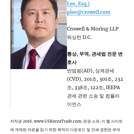
Lee, Esq.)
plee@crowell.com
Crowell & Moring LLP
워싱턴 D.C.
통상, 무역, 관세법 전문 변
호사
반덤핑(AD), 상계관세
(CVD), 201조, 301조, 232
조, 338조, 122조, IEEPA
관세 관련 소송 및 컴플라
이언스
저작권 2016. www.USKoreaTrade.com. 판권 소유. 이 웹 사이트
에 게제된 자료을 읽기 위한 목적의 다운로드 및 인쇄 권한은 부여