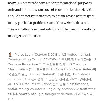
www.USKoreaTrade.com are for informational purposes
only and not for the purpose of providing legal advice. You
should contact your attorney to obtain advice with respect
to any particular problem. Use of this website does not
create an attorney-client relationship between the website
manager and the user.
Author
Posted
Categories
Pierce Lee
October 5, 2018
US Antidumping &
on
Countervailing Duties (AD/CVD) (미국 반덤핑 & 상계관세)
,
US
Customs Procedure (미국 수입통관 절차)
,
US Customs
Classification (미국 품목분류)
,
US Country of Origin Rules (미
국 원산지 규정)
,
US Tariff Rates (미국 관세율)
,
US Customs
Tags
Valuation (미국 관세평가)
반덤핑
,
관세율
,
232조
,
상계관세
,
AD
,
CVD
,
Product Exclusions
,
품목 분류
,
classifications
,
antidumping
,
countervailing duty
,
section 232
,
tariff rates
,
원산지
,
country of origin
,
foreign trade zone
,
자유무역지역
,
FTZ