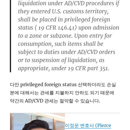
liquidation under AD/CVD procedures if
they entered U.S. customs territory,
shall be placed in privileged foreign
status ( 19 CFR 146.41) upon admission
to a zone or subzone. Upon entry for
consumption, such items shall be
subject to duties under AD/CVD orders
or to suspension of liquidation, as
appropriate, under 19 CFR part 351.
다만 privileged foreign status 선택하더라도 손실
분에 대해서는 관세를 지불하지 안하도 되기 때문에
약간의 AD/CVD 관세는 절약할 수 있습니다.
이정운 변호사 (Pierce