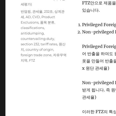
FTZ안으로 제품을
세평가)
있습니다.
Tags
반덤핑
,
관세율
,
232조
,
상계관
세
,
AD
,
CVD
,
Product
Exclusions
,
품목 분류
,
Privileged Forei
classifications
,
Non-privileged 
antidumping
,
countervailing duty
,
section 232
,
tariff rates
,
원산
Privileged F
지
,
country of origin
,
어 반출을 하여도 
foreign trade zone
,
자유무역
지역
,
FTZ
옷을 만들어 반출을
x 원단 관세율)
Non-privileg
받게 됩니다. 즉 
관세율)
이러한 FTZ의 특