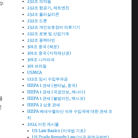
232조 의약품
수
232조 항공기, 제트엔진
232조 폴리실리콘
232조 드론
232조 개인보호장비 의류기기
232조 로봇 및 산업기계
232조 풍력터빈
301조 중국 (해운)
301조 중국 (지적재산권)
들
301조 니카라과
301 브라질
USMCA
122조 임시 수입부과금
IEEPA 1 관세 (펜타닐, 중국)
IEEPA 1 관세 (국경안보, 캐나다)
용
IEEPA 1 관세 (불법이민, 멕시코)
IEEPA 2 상호 관세
옷
IEEPA 베네수엘라산 석유 수입국에 대한 관세 조
치
2024 이전 게시물
US Law Basics (미국법 기초)
US Trade Remedy Law (미국 무역구제법)