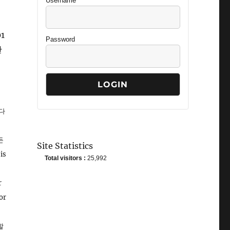
Username
1
Password
관
 다
든
Site Statistics
is
Total visitors :
25,992
r
or
할