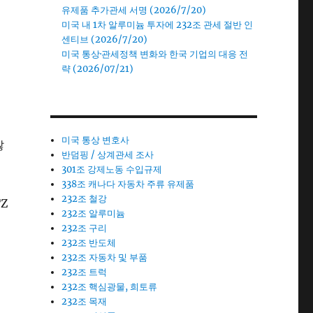
유제품 추가관세 서명 (2026/7/20)
미국 내 1차 알루미늄 투자에 232조 관세 절반 인
센티브 (2026/7/20)
미국 통상·관세정책 변화와 한국 기업의 대응 전
략 (2026/07/21)
미국 통상 변호사
않
반덤핑 / 상계관세 조사
301조 강제노동 수입규제
338조 캐나다 자동차 주류 유제품
232조 철강
Z
232조 알루미늄
232조 구리
232조 반도체
232조 자동차 및 부품
232조 트럭
232조 핵심광물, 희토류
232조 목재