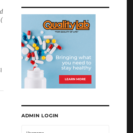
ed
 (
지
ADMIN LOGIN