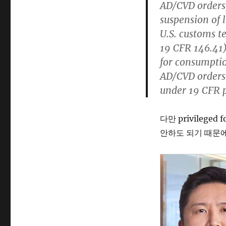
AD/CVD orders,
suspension of 
U.S. customs te
19 CFR 146.41)
for consumptio
AD/CVD orders 
under 19 CFR p
다만 privilege
안하도 되기 때문에