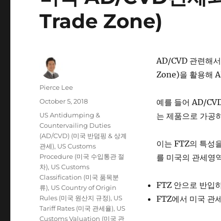
Trade Zone)
AD/CVD 관련해서
Zone)을 활용해 
Author
Pierce Lee
Posted
October 5, 2018
예를 들어 AD/CV
on
Categories
US Antidumping &
는 제품으로 가공
Countervailing Duties
(AD/CVD) (미국 반덤핑 & 상계
이는 FTZ의 특성
관세)
,
US Customs
Procedure (미국 수입통관 절
를 미국의 관세영역
차)
,
US Customs
Classification (미국 품목분
FTZ 안으로 반입
류)
,
US Country of Origin
Rules (미국 원산지 규정)
,
US
FTZ에서 미국 
Tariff Rates (미국 관세율)
,
US
Customs Valuation (미국 관