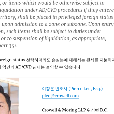
 or items which would be otherwise subject to
liquidation under AD/CVD procedures if they enter
rritory, shall be placed in privileged foreign status
 upon admission to a zone or subzone. Upon entry
n, such items shall be subject to duties under
or to suspension of liquidation, as appropriate,
art 351.
d foreign status 선택하더라도 손실분에 대해서는 관세를 지불하
 약간의 AD/CVD 관세는 절약할 수 있습니다.
이정운 변호사 (Pierce Lee, Esq.)
plee@crowell.com
Crowell & Moring LLP 워싱턴 D.C.