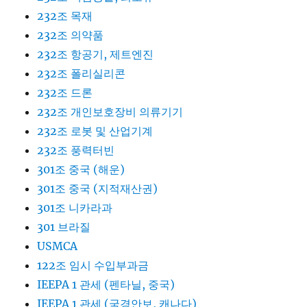
232조 목재
232조 의약품
232조 항공기, 제트엔진
232조 폴리실리콘
232조 드론
232조 개인보호장비 의류기기
232조 로봇 및 산업기계
232조 풍력터빈
301조 중국 (해운)
301조 중국 (지적재산권)
301조 니카라과
301 브라질
USMCA
122조 임시 수입부과금
IEEPA 1 관세 (펜타닐, 중국)
IEEPA 1 관세 (국경안보, 캐나다)