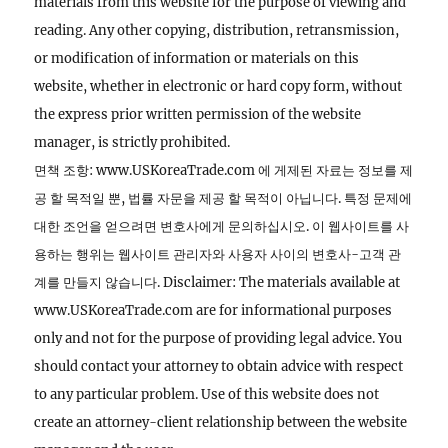
materials from this website for the purpose of viewing and
reading. Any other copying, distribution, retransmission,
or modification of information or materials on this
website, whether in electronic or hard copy form, without
the express prior written permission of the website
manager, is strictly prohibited.
면책 조항: www.USKoreaTrade.com 에 게제된 자료는 정보를 제
공 할 목적일 뿐, 법률 자문을 제공 할 목적이 아닙니다. 특정 문제에
대한 조언을 얻으려면 변호사에게 문의하십시오. 이 웹사이트를 사
용하는 행위는 웹사이트 관리자와 사용자 사이의 변호사-고객 관
계를 만들지 않습니다. Disclaimer: The materials available at
www.USKoreaTrade.com are for informational purposes
only and not for the purpose of providing legal advice. You
should contact your attorney to obtain advice with respect
to any particular problem. Use of this website does not
create an attorney-client relationship between the website