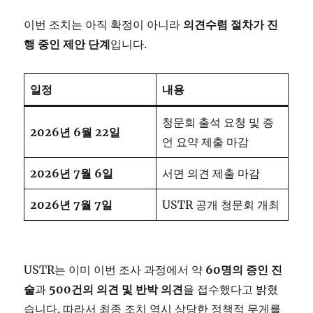
이번 조치는 아직 확정이 아니라
의견수렴
절차가
진
행
중인
제안
단계
입니다.
일정
내용
청문회 출석 요청 및 증
2026
년 6
월 22
일
언 요약 제출 마감
2026
년 7
월 6
일
서면 의견 제출 마감
2026
년 7
월 7
일
USTR 공개 청문회 개최
USTR는 이미 이번 조사 과정에서 약
60
명의
증인
진
술
과
500
건의
의견
및
반박
의견
을 접수했다고 밝혔
습니다. 따라서 최종 조치 역시 상당한 정책적 무게를