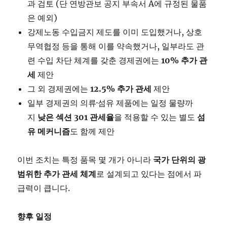
과 검토 (단 연방관보 공지 부속서 A에 규정된 물품
은 예외)
강제노동 수입금지 제도를 이미 도입했거나, 상호
무역협정 등을 통해 이를 약속했거나, 일부라도 관
련 수입 차단 체계를 갖춘 경제권에는
10%
추가
관
세
제안
그 외 경제권에는
12.5%
추가
관세
제안
일부 경제권의 의류·섬유 제품에는 일정 물량까
지
낮은
섹션 301
관세율
을 적용할 수 있는 별도
섬
유
메커니즘
도 함께 제안
이번 조치는 특정 품목 몇 개가 아니라
국가
단위의
광
범위한
추가
관세
체계
로 설계되고 있다는 점에서 파
급력이 큽니다.
향후
일정