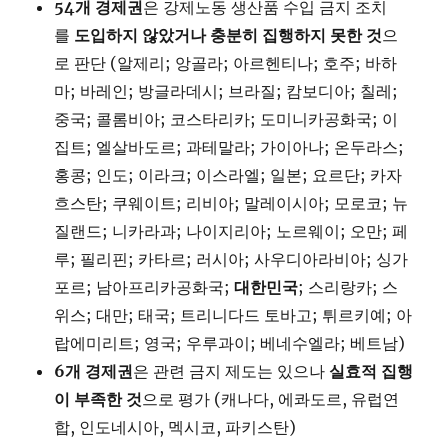
54
개
경제권
은 강제노동 생산품 수입 금지 조치
를
도입하지
않았거나
충분히
집행하지
못한
것
으
로 판단 (알제리; 앙골라; 아르헨티나; 호주; 바하
마; 바레인; 방글라데시; 브라질; 캄보디아; 칠레;
중국; 콜롬비아; 코스타리카; 도미니카공화국; 이
집트; 엘살바도르; 과테말라; 가이아나; 온두라스;
홍콩; 인도; 이라크; 이스라엘; 일본; 요르단; 카자
흐스탄; 쿠웨이트; 리비아; 말레이시아; 모로코; 뉴
질랜드; 니카라과; 나이지리아; 노르웨이; 오만; 페
루; 필리핀; 카타르; 러시아; 사우디아라비아; 싱가
포르; 남아프리카공화국;
대한민국
; 스리랑카; 스
위스; 대만; 태국; 트리니다드 토바고; 튀르키예; 아
랍에미리트; 영국; 우루과이; 베네수엘라; 베트남)
6
개
경제권
은 관련 금지 제도는 있으나
실효적
집행
이
부족한
것
으로 평가 (캐나다, 에콰도르, 유럽연
합, 인도네시아, 멕시코, 파키스탄)