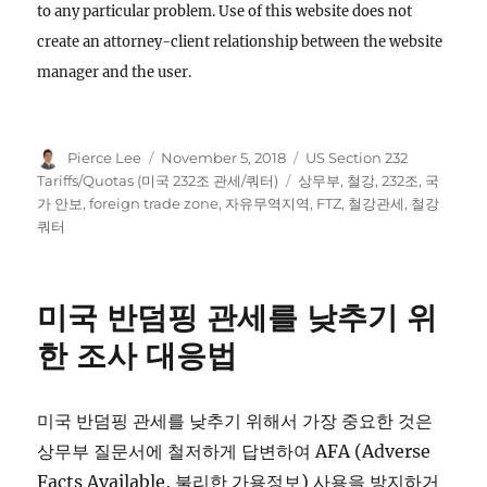
to any particular problem. Use of this website does not
create an attorney-client relationship between the website
manager and the user.
Author
Posted
Categories
Pierce Lee
November 5, 2018
US Section 232
on
Tags
Tariffs/Quotas (미국 232조 관세/쿼터)
상무부
,
철강
,
232조
,
국
가 안보
,
foreign trade zone
,
자유무역지역
,
FTZ
,
철강관세
,
철강
쿼터
미국 반덤핑 관세를 낮추기 위
한 조사 대응법
미국 반덤핑 관세를 낮추기 위해서 가장 중요한 것은
상무부 질문서에 철저하게 답변하여 AFA (Adverse
Facts Available, 불리한 가용정보) 사용을 방지하거