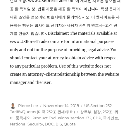
면책 조항: www.USKoreaTrade.com 에 게제된 자료는 정보를 제
공 할 목적일 뿐, 법률 자문을 제공 할 목적이 아닙니다. 특정 문제에
대한 조언을 얻으려면 변호사에게 문의하십시오. 이 웹사이트를 사
용하는 행위는 웹사이트 관리자와 사용자 사이의 변호사-고객 관
계를 만들지 않습니다. Disclaimer: The materials available at
www.USKoreaTrade.com are for informational purposes
only and not for the purpose of providing legal advice. You
should contact your attorney to obtain advice with respect
to any particular problem. Use of this website does not
create an attorney-client relationship between the website
manager and the user.
Author
Posted
Categories
Pierce Lee
November 14, 2018
US Section 232
on
Tags
Tariffs/Quotas (미국 232조 관세/쿼터)
상무부
,
철강
,
232조
,
쿼
터
,
품목제외
,
Product Exclusions
,
section 232
,
CBP
,
국가안보
,
National Security
,
DOC
,
BIS
,
Quota