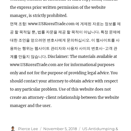
the express prior written permission of the website
manager, is strictly prohibited.
면책 조항: www.USKoreaTrade.com 에 게제된 자료는 정보를 제
공 할 목적일 뿐, 법률 자문을 제공 할 목적이 아닙니다. 특정 문제에
대한 조언을 얻으려면 변호사에게 문의하십시오. 이 웹사이트를 사
용하는 행위는 웹사이트 관리자와 사용자 사이의 변호사-고객 관
계를 만들지 않습니다. Disclaimer: The materials available at
www.USKoreaTrade.com are for informational purposes
only and not for the purpose of providing legal advice. You
should contact your attorney to obtain advice with respect
to any particular problem. Use of this website does not
create an attorney-client relationship between the website
manager and the user.
Author
Posted
Categories
Pierce Lee
November 5, 2018
US Antidumping &