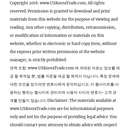
Copyright 2016. www.USKoreaTrade.com. All rights
reserved. Permission is granted to download and print
materials from this website for the purpose of viewing and
reading. Any other copying, distribution, retransmission,
or modification of information or materials on this
website, whether in electronic or hard copy form, without
the express prior written permission of the website
manager, is strictly prohibited.
면책 조항: www.USKoreaTrade.com 에 게제된 자료는 정보를 제
공 할 목적일 뿐, 법률 자문을 제공 할 목적이 아닙니다. 특정 문제에
대한 조언을 얻으려면 변호사에게 문의하십시오. 이 웹사이트를 사
용하는 행위는 웹사이트 관리자와 사용자 사이의 변호사-고객 관
계를 만들지 않습니다. Disclaimer: The materials available at
www.USKoreaTrade.com are for informational purposes
only and not for the purpose of providing legal advice. You
should contact your attorney to obtain advice with respect