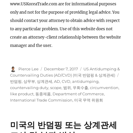
www.USKoreaTrade.com are for informational purposes
only and not for the purpose of providing legal advice. You
should contact your attorney to obtain advice with respect
to any particular problem. Use of this website does not
create an attorney-client relationship between the website
manager and the user.
Author
Posted
Categories
Pierce Lee
December 7, 2017
US Antidumping &
on
Tags
Countervailing Duties (AD/CVD) (미국 반덤핑 & 상계관세)
반덤핑
,
상무부
,
상계관세
,
AD
,
CVD
,
antidumping
,
countervailing duty
,
scope
,
범위
,
우회수출
,
circumvention
,
like product
,
동종제품
,
Department of Commerce
,
International Trade Commission
,
미국 무역 위원회
미국의 반덤핑 또는 상계관세