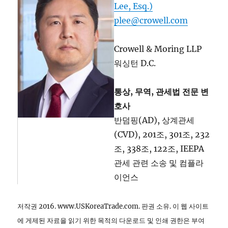
Lee, Esq.)
plee@crowell.com
Crowell & Moring LLP
워싱턴 D.C.
통상, 무역, 관세법 전문 변
호사
반덤핑(AD), 상계관세
(CVD), 201조, 301조, 232
조, 338조, 122조, IEEPA
관세 관련 소송 및 컴플라
이언스
저작권 2016. www.USKoreaTrade.com. 판권 소유. 이 웹 사이트
에 게제된 자료을 읽기 위한 목적의 다운로드 및 인쇄 권한은 부여