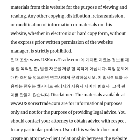
materials from this website for the purpose of viewing and
reading. Any other copying, distribution, retransmission,
or modification of information or materials on this
website, whether in electronic or hard copy form, without
the express prior written permission of the website
manager, is strictly prohibited.
면책 조항: www.USKoreaTrade.com 에 게제된 자료는 정보를 제
공 할 목적일 뿐, 법률 자문을 제공 할 목적이 아닙니다. 특정 문제에
대한 조언을 얻으려면 변호사에게 문의하십시오. 이 웹사이트를 사
용하는 행위는 웹사이트 관리자와 사용자 사이의 변호사-고객 관
계를 만들지 않습니다. Disclaimer: The materials available at
www.USKoreaTrade.com are for informational purposes
only and not for the purpose of providing legal advice. You
should contact your attorney to obtain advice with respect
to any particular problem. Use of this website does not
create an attorney-client relationship between the website