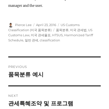
manager and the user.
Author
Posted
Categories
Pierce Lee
April 23, 2016
US Customs
on
Tags
Classification (미국 품목분류)
품목분류
,
미국 관세법
,
US
Customs Law
,
미국 관세율표
,
HTSUS
,
Harmonized Tariff
Schedule
,
일반 관세
,
classification
Post
PREVIOUS
navigation
품목분류 예시
Previous
post:
NEXT
관세특혜조약 및 프로그램
Next