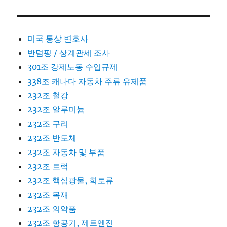
미국 통상 변호사
반덤핑 / 상계관세 조사
301조 강제노동 수입규제
338조 캐나다 자동차 주류 유제품
232조 철강
232조 알루미늄
232조 구리
232조 반도체
232조 자동차 및 부품
232조 트럭
232조 핵심광물, 희토류
232조 목재
232조 의약품
232조 항공기, 제트엔진