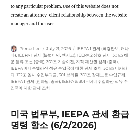
to any particular problem. Use of this website does not
create an attorney-client relationship between the website
manager and the user.
Author
Posted
Categories
Pierce Lee
July 21, 2026
IEEPA 1 관세 (국경안보, 캐나
on
다)
,
IEEPA 1 관세 (불법이민, 멕시코)
,
IEEPA 2 상호 관세
,
301조 해
운·물류·조선 (중국)
,
301조 기술이전, 지적 재산권 침해 (중국)
,
IEEPA 베네수엘라산 석유 수입국에 대한 관세 조치
,
301조 니카라
과
,
122조 임시 수입부과금
,
301 브라질
,
301조 강제노동 수입규제
,
IEEPA 1 관세 (펜타닐, 중국)
,
IEEPA & 301 – 베네수엘라산 석유 수
입국에 대한 관세 조치
미국 법무부, IEEPA 관세 환급
명령 항소 (6/2/2026)