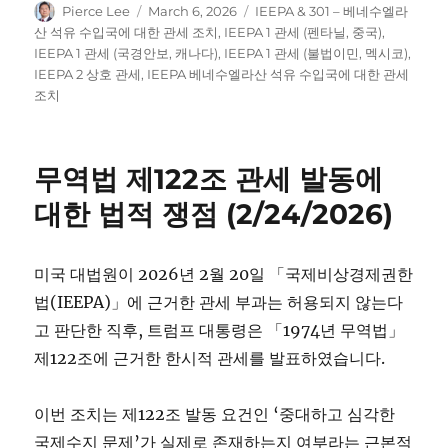
Author
Posted
Categories
Pierce Lee
March 6, 2026
IEEPA & 301 – 베네수엘라
on
산 석유 수입국에 대한 관세 조치
,
IEEPA 1 관세 (펜타닐, 중국)
,
IEEPA 1 관세 (국경안보, 캐나다)
,
IEEPA 1 관세 (불법이민, 멕시코)
,
IEEPA 2 상호 관세
,
IEEPA 베네수엘라산 석유 수입국에 대한 관세
조치
무역법 제122조 관세 발동에
대한 법적 쟁점 (2/24/2026)
미국 대법원이 2026년 2월 20일 「국제비상경제권한
법(IEEPA)」에 근거한 관세 부과는 허용되지 않는다
고 판단한 직후, 트럼프 대통령은 「1974년 무역법」
제122조에 근거한 한시적 관세를 발표하였습니다.
이번 조치는 제122조 발동 요건인 ‘중대하고 심각한
국제수지 문제’가 실제로 존재하는지 여부라는 근본적