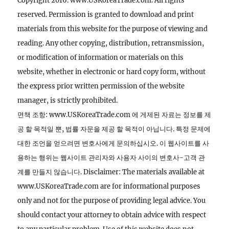
Copyright 2016. www.USKoreaTrade.com. All rights
reserved. Permission is granted to download and print
materials from this website for the purpose of viewing and
reading. Any other copying, distribution, retransmission,
or modification of information or materials on this
website, whether in electronic or hard copy form, without
the express prior written permission of the website
manager, is strictly prohibited.
면책 조항: www.USKoreaTrade.com 에 게제된 자료는 정보를 제
공 할 목적일 뿐, 법률 자문을 제공 할 목적이 아닙니다. 특정 문제에
대한 조언을 얻으려면 변호사에게 문의하십시오. 이 웹사이트를 사
용하는 행위는 웹사이트 관리자와 사용자 사이의 변호사-고객 관
계를 만들지 않습니다. Disclaimer: The materials available at
www.USKoreaTrade.com are for informational purposes
only and not for the purpose of providing legal advice. You
should contact your attorney to obtain advice with respect