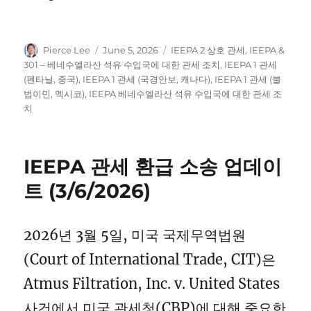
Author
Posted
Categories
Pierce Lee
June 5, 2026
IEEPA 2 상호 관세
,
IEEPA &
on
301 – 베네수엘라산 석유 수입국에 대한 관세 조치
,
IEEPA 1 관세
(펜타닐, 중국)
,
IEEPA 1 관세 (국경안보, 캐나다)
,
IEEPA 1 관세 (불
법이민, 멕시코)
,
IEEPA 베네수엘라산 석유 수입국에 대한 관세 조
치
IEEPA 관세 환급 소송 업데이
트 (3/6/2026)
2026년 3월 5일, 미국 국제무역법원
(Court of International Trade, CIT)은
Atmus Filtration, Inc. v. United States
사건에서 미국 관세청(CBP)에 대해 중요한