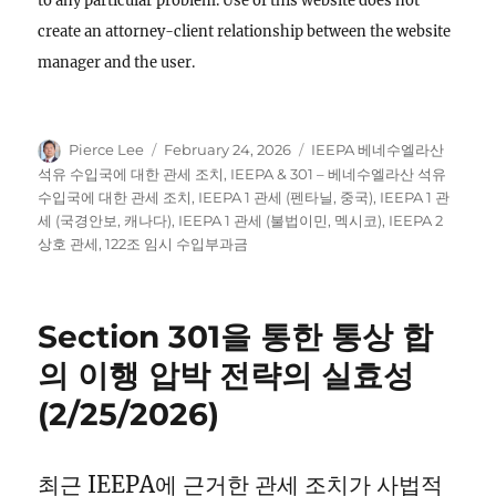
to any particular problem. Use of this website does not
create an attorney-client relationship between the website
manager and the user.
Author
Posted
Categories
Pierce Lee
February 24, 2026
IEEPA 베네수엘라산
on
석유 수입국에 대한 관세 조치
,
IEEPA & 301 – 베네수엘라산 석유
수입국에 대한 관세 조치
,
IEEPA 1 관세 (펜타닐, 중국)
,
IEEPA 1 관
세 (국경안보, 캐나다)
,
IEEPA 1 관세 (불법이민, 멕시코)
,
IEEPA 2
상호 관세
,
122조 임시 수입부과금
Section 301을 통한 통상 합
의 이행 압박 전략의 실효성
(2/25/2026)
최근 IEEPA에 근거한 관세 조치가 사법적