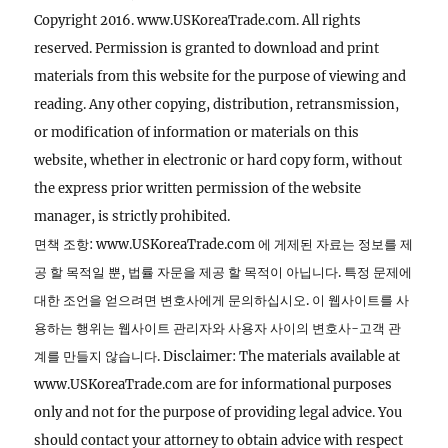
Copyright 2016. www.USKoreaTrade.com. All rights
reserved. Permission is granted to download and print
materials from this website for the purpose of viewing and
reading. Any other copying, distribution, retransmission,
or modification of information or materials on this
website, whether in electronic or hard copy form, without
the express prior written permission of the website
manager, is strictly prohibited.
면책 조항: www.USKoreaTrade.com 에 게제된 자료는 정보를 제
공 할 목적일 뿐, 법률 자문을 제공 할 목적이 아닙니다. 특정 문제에
대한 조언을 얻으려면 변호사에게 문의하십시오. 이 웹사이트를 사
용하는 행위는 웹사이트 관리자와 사용자 사이의 변호사-고객 관
계를 만들지 않습니다. Disclaimer: The materials available at
www.USKoreaTrade.com are for informational purposes
only and not for the purpose of providing legal advice. You
should contact your attorney to obtain advice with respect