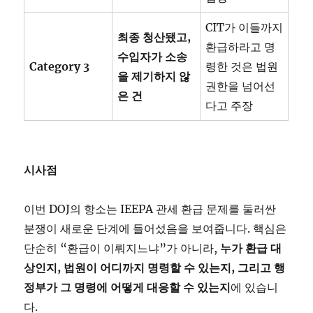
CIT가 이들까지
최종
청산됐고,
환급하라고 명
수입자가
소송
Category 3
령한 것은 법원
을
제기하지
않
권한을 넘어선
은
건
다고 주장
시사점
이번 DOJ의 항소는 IEEPA 관세 환급 문제를 둘러싼
분쟁이 새로운 단계에 들어섰음을 보여줍니다. 핵심은
단순히 “환급이 이뤄지느냐”가 아니라,
누가
환급
대
상인지,
법원이
어디까지
명령할
수
있는지,
그리고
행
정부가
그
명령에
어떻게
대응할
수
있는지
에 있습니
다.